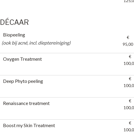
125,
DÉCAAR
Biopeeling
€
(ook bij acné, incl. dieptereiniging)
95,00
(ook bij acné, incl. dieptereiniging)
€
Oxygen Treatment
100,
€
Deep Phyto peeling
100,
€
Renaissance treatment
100,
€
Boost my Skin Treatment
100,