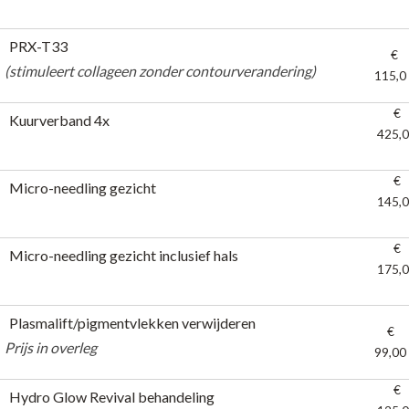
PRX-T33
€
(stimuleert collageen zonder contourverandering)
115,0
(stimuleert collageen zonder contourverandering)
€
Kuurverband 4x
425,
€
Micro-needling gezicht
145,
€
Micro-needling gezicht inclusief hals
175,
Plasmalift/pigmentvlekken verwijderen
€
Prijs in overleg
99,00
Prijs in overleg
€
Hydro Glow Revival behandeling