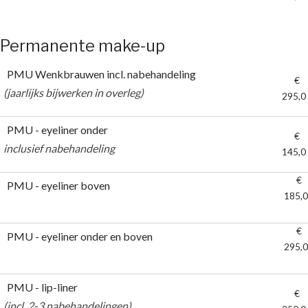
Permanente make-up
PMU Wenkbrauwen incl. nabehandeling
€
(jaarlijks bijwerken in overleg)
295,0
(jaarlijks bijwerken in overleg)
PMU - eyeliner onder
€
inclusief nabehandeling
145,0
inclusief nabehandeling
€
PMU - eyeliner boven
185,
€
PMU - eyeliner onder en boven
295,
PMU - lip-liner
€
(incl. 2-3 nabehandelingen)